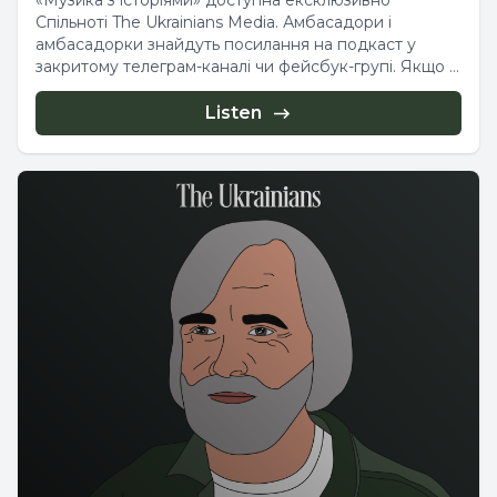
«Музика з історіями» доступна ексклюзивно
Спільноті The Ukrainians Media. Амбасадори і
амбасадорки знайдуть посилання на подкаст у
закритому телеграм-каналі чи фейсбук-групі. Якщо ж
ви...
Listen