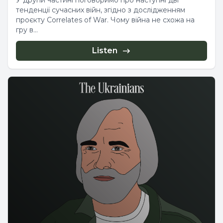
У другій частині поговоримо про наступні дві
тенденції сучасних війн, згідно з дослідженням
проєкту Correlates of War. Чому війна не схожа на
гру в...
Listen