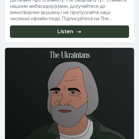
Детально про Спільноту The Ukrainians тут. Ставайте
нашими амбасадор(к)ами, долучайтеся до
змінотворчих зрушень і не пропускайте наші
численні офлайн-події. Підписуйтеся на The
Ukrainians у...
Listen