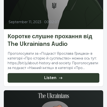
September 11, 2023
•
00:02:07
Коротке слушне прохання від
The Ukrainians Audio
Проголосувати за «⁠Подкаст Ярослава Грицака⁠» в
категорії «Про історію й суспільство» можна ось тут:
⁠⁠https://bit.ly/about-history-and-society⁠⁠ Проголосувати
за подкаст «⁠⁠⁠Ніжний інгліш⁠⁠⁠» в категорії «Про
здоровʼя...
Listen