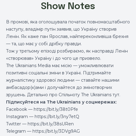
Show Notes
В промові, яка оголошувала початок повномасштабного
наступу, владімір путін заявив, що Україну створив
Ленін. Як каже пан Ярослав, найпереконливіша брехня
— та, що має у собі дрібку правди.
Тож у третьому епізоді розбираємо, як насправді Ленін
«створював» Україну і до чого це призвело.
The Ukrainians Media має місію — уможливлювати
позитивні соціальні зміни в Україні. Підтримайте
журналістику здорової людини — ставайте нашими
амбасадор(к)ами і
долучайтеся до змінотворчих
зрушень
. Детально про Спільноту The Ukrainians
тут
.
Підписуйтеся на The Ukrainians у соцмережах:
Facebook —
https://bit.ly/38t0Pfe
Instagram —
https://bit.ly/3ny7etQ
Twitter —
https://bit.ly/38sURen
Telegram —
https://bit.ly/3DVg9AG