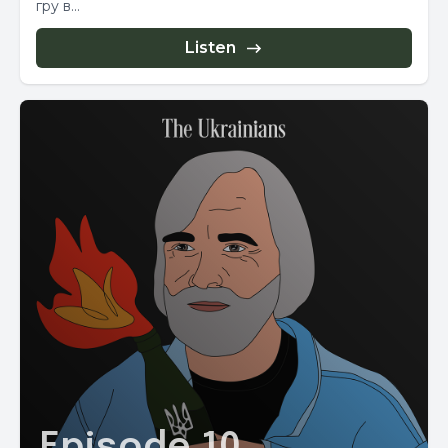
гру в...
Listen