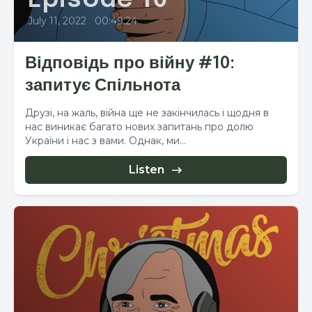
Episode 10
July 11, 2022
•
00:49:24
Відповідь про війну #10:
запитує Спільнота
Друзі, на жаль, війна ще не закінчилась і щодня в
нас виникає багато нових запитань про долю
України і нас з вами. Однак, ми...
Listen