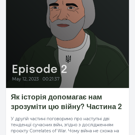
Episode 2
May 12, 2023
•
00:21:37
Як історія допомагає нам
зрозуміти цю війну? Частина 2
У другій частині поговоримо про наступні дві
тенденції сучасних війн, згідно з дослідженням
проєкту Correlates of War. Чому війна не схожа на