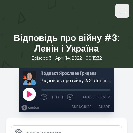
Відповідь про війну #3:
Ленін і Україна
•
•
Episode 3
April 14, 2022
00:15:32
Подкаст Ярослава Грицака
Відповідь про війну #3: Ленін і Україна
1x
00:00
/
00:15:32
SUBSCRIBE
SHARE