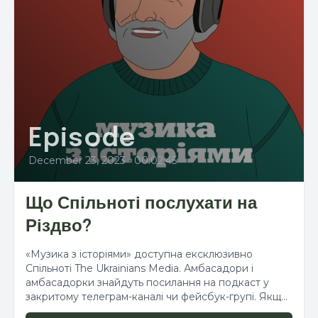
Episode
December 23, 2023
•
00:02:45
Що Спільноті послухати на
Різдво?
«Музика з історіями» доступна ексклюзивно
Спільноті The Ukrainians Media. Амбасадори і
амбасадорки знайдуть посилання на подкаст у
закритому телеграм-каналі чи фейсбук-групі. Якщо
ж ви...