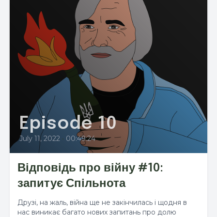
Episode 10
July 11, 2022
•
00:49:24
Відповідь про війну #10:
запитує Спільнота
Друзі, на жаль, війна ще не закінчилась і щодня в
нас виникає багато нових запитань про долю