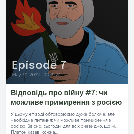
Episode 7
May 30, 2022
•
00:19:24
Відповідь про війну #7: чи
можливе примирення з росією
У цьому епізоді обговорюємо дуже болюче, але
необхідне питання: чи можливе примирення з
росією. Звісно, сьогодні для всіх очевидно, що ні.
Платон казав, кожна...