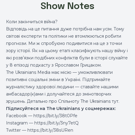
Show Notes
Коли закінчиться війна?
Відповідь на це питання дуже потрібна нам усім. Тому
світові експерти та політики не втомлюються робити
прогнози. Ми ж спробуємо подивитися на це з точки
зору історії. Як на цьому етапі класифікують нашу війну і
які розвʼязки подібних конфліктів були в історії слухайте
у 8 епізоді подкасту з Ярославом Грицаком.
The Ukrainians Media має місію — уможливлювати
позитивні соціальні зміни в Україні. Підтримайте
журналістику здорової людини — ставайте нашими
амбасадор(к)ами і
долучайтеся до змінотворчих
зрушень
. Детально про Спільноту The Ukrainians
тут
.
Підписуйтеся на The Ukrainians у соцмережах:
Facebook —
https://bit.ly/38t0Pfe
Instagram —
https://bit.ly/3ny7etQ
Twitter —
https://bit.ly/38sURen