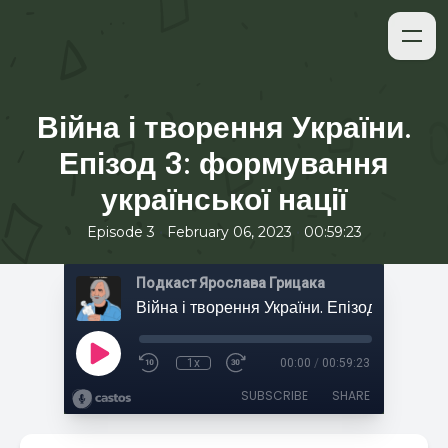
Війна і творення України.
Епізод 3: формування
української нації
•
•
Episode 3
February 06, 2023
00:59:23
Подкаст Ярослава Грицака
1x
00:00
/
00:59:23
SUBSCRIBE
SHARE