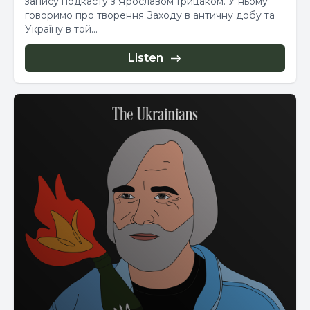
запису подкасту з Ярославом Грицаком. У ньому
говоримо про творення Заходу в античну добу та
Україну в той...
Listen