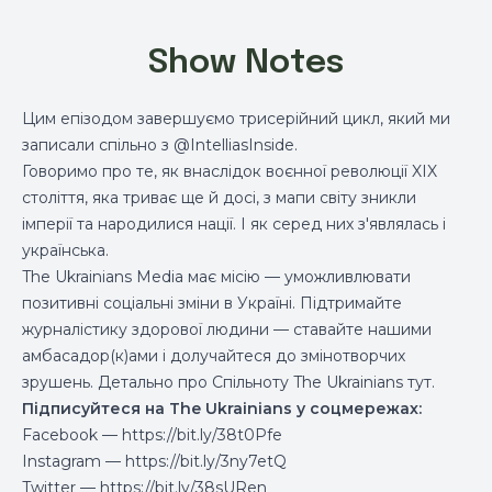
Show Notes
Цим епізодом завершуємо трисерійний цикл, який ми
записали спільно з @IntelliasInside.
Говоримо про те, як внаслідок воєнної революції XIX
століття, яка триває ще й досі, з мапи світу зникли
імперії та народилися нації. І як серед них з'являлась і
українська.
The Ukrainians Media має місію — уможливлювати
позитивні соціальні зміни в Україні. Підтримайте
журналістику здорової людини — ставайте нашими
амбасадор(к)ами і
долучайтеся до змінотворчих
зрушень
. Детально про Спільноту The Ukrainians
тут
.
Підписуйтеся на The Ukrainians у соцмережах:
Facebook —
https://bit.ly/38t0Pfe
Instagram —
https://bit.ly/3ny7etQ
Twitter —
https://bit.ly/38sURen