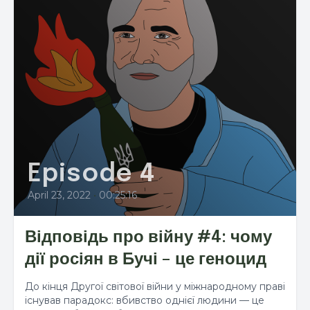
Episode 4
April 23, 2022
•
00:25:16
Відповідь про війну #4: чому
дії росіян в Бучі – це геноцид
До кінця Другої світової війни у міжнародному праві
існував парадокс: вбивство однієї людини — це